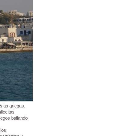
islas griegas.
llecitas
riegos bailando
 los