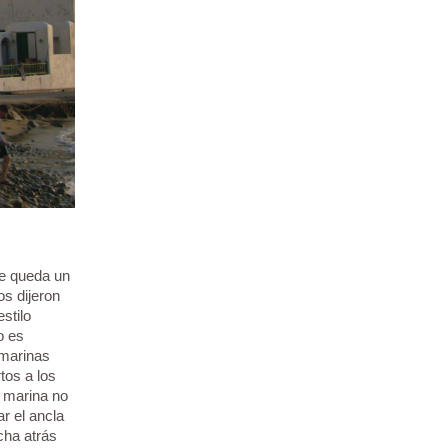
ue queda un
os dijeron
stilo
o es
 marinas
tos a los
 marina no
ar el ancla
cha atrás