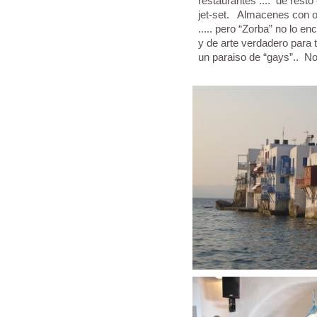
restaurantes .... de rest
jet-set. Almacenes con ob
..... pero “Zorba” no lo 
y de arte verdadero para t
un paraiso de “gays”.. No