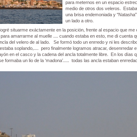
para meternos en un espacio estre
medio de otros dos veleros. Estab
una brisa endemoniada y “Natasha”
un lado a otro.
logré situarme exáctamente en la posición, frente al espacio que me
sé para amarrarme al muelle .... cuando estaba en esto, me di cuenta 
ncla del velero de al lado. Se formó todo un enrredo y ni les describ
staba soplando,.... pero finalmente logramos atracar, desenrredar e
rayón en el casco y la cadena del ancla totalmente libre. En los días 
e formaba un lio de la ‘madona’..... todas las ancla estaban enrredad