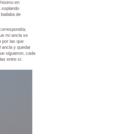
chísimo en
a soplando
 bailaba de
 correspondía;
que mi ancla se
o por las que
l ancla y quedar
que siguieron, cada
as entre sí.