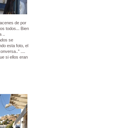
acenes de por
os todos... Bien
 ..
ados se
do esta foto, el
onversa..” ....
ue si ellos eran