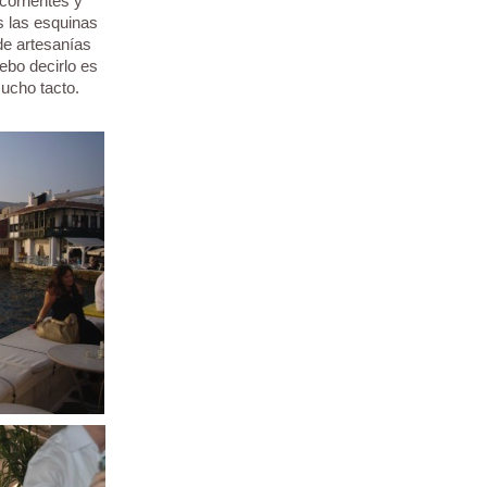
corrientes y
s las esquinas
de artesanías
debo decirlo es
ucho tacto.