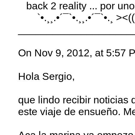
back 2 reality ... por uno
`•.¸¸.•´¯`•.¸¸.•´¯`•.¸ ><((
____________________
On Nov 9, 2012, at 5:57 
Hola Sergio,
que lindo recibir noticia
este viaje de ensueño. Me