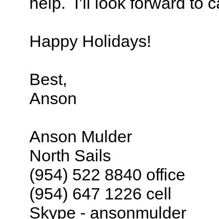
help. I’ll look forward to
Happy Holidays!
Best,
Anson
Anson Mulder
North Sails
(954) 522 8840 office
(954) 647 1226 cell
Skype - ansonmulder